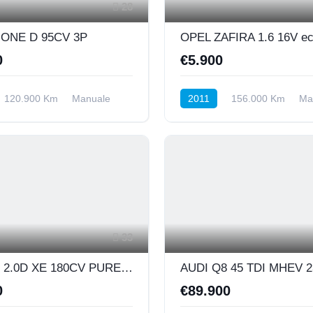
28
5 ONE D 95CV 3P
0
€5.900
120.900 Km
Manuale
2011
156.000 Km
Ma
nteriore
BENZINA/METANO
Anterio
33
JAGUAR 2.0D XE 180CV PURE BUSINESS
0
€89.900