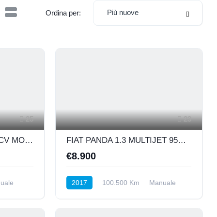
Più nuove
Ordina per:
25
23
VOLVO XC40 1.5 T3 163CV MOMENTUM
FIAT PANDA 1.3 MULTIJET 95CV LOUNGE
€8.900
uale
2017
100.500 Km
Manuale
Diesel
Anteriore