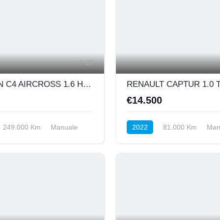
25
CITROEN C4 AIRCROSS 1.6 HDI 115CV
€14.500
249.000 Km
Manuale
2022
81.000 Km
Man
nteriore
Benzina
Anteriore