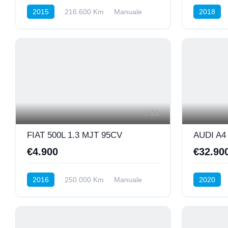
2015
216.600 Km
Manuale
2018
BENZINA/METANO
Anteriore
Diesel
P
21
FIAT 500L 1.3 MJT 95CV
€4.900
€32.90
2016
250.000 Km
Manuale
2020
Diesel
Anteriore
Diesel
I