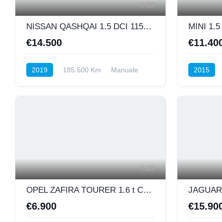
28
NISSAN QASHQAI 1.5 DCI 115CV N-CONNECTA MOTORE APPENA RIFATTO
MINI 1.
€14.500
€11.40
2019
185.500 Km
Manuale
2015
Diesel
Anteriore
Diesel
A
27
OPEL ZAFIRA TOURER 1.6 t Cosmo ecoM 150cv E6 7POSTI
€6.900
€15.90