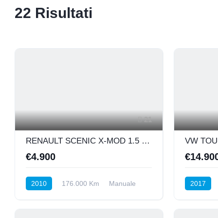
22
Risultati
21
RENAULT SCENIC X-MOD 1.5 DCI 110CV DYNAMIQUE
€4.900
€14.90
2010
176.000 Km
Manuale
2017
Diesel
Anteriore
Automatic