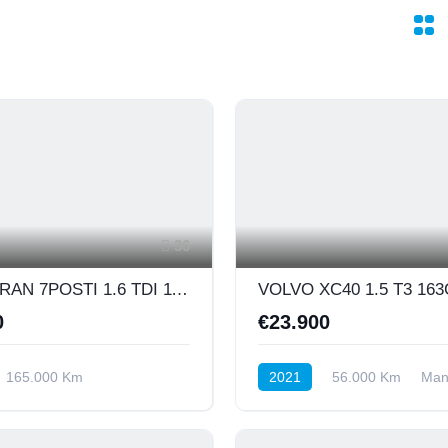
36
VW TOURAN 7POSTI 1.6 TDI 116CV C.LINE BUSINESS DSG
0
€23.900
165.000 Km
2021
56.000 Km
Man
o
Diesel
Anteriore
Benzina
Anteriore