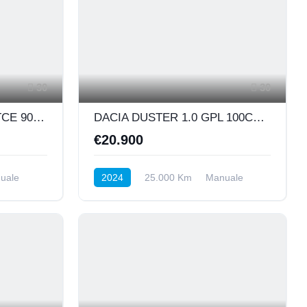
30
30
RENAULT CAPTUR 1.0 TCE 90CV ZEN VALIDA PER NEOPATENTATI
DACIA DUSTER 1.0 GPL 100CV JOURNEY VALIDA PER NEOPATENTATI
€20.900
uale
2024
25.000 Km
Manuale
BENZINA/GPL
Anteriore