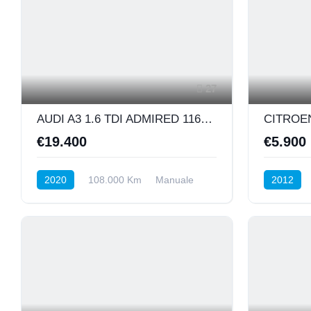
27
AUDI A3 1.6 TDI ADMIRED 116CV SPORTBACK 30 D-LINE
€19.400
€5.900
2020
108.000 Km
Manuale
2012
Diesel
Anteriore
Diesel
A