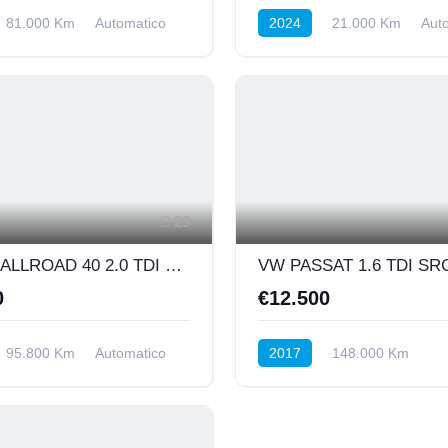
81.000 Km
Automatico
2024
21.000 Km
Aut
osteriore
DIESEL HYBRID
INTEGRA
29
AUDI A4 ALLROAD 40 2.0 TDI 204 CV S-TRONIC BUSINESS
0
€12.500
95.800 Km
Automatico
2017
148.000 Km
NTEGRALE
Automatico
Diesel
Anteri