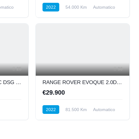
omatico
2022
54.000 Km
Automatico
LE
DIESEL HYBRID
4X4
25
36
VW PASSAT 1.6 TDI SRC DSG BUSINESS BMT 120 CV C.AUTO
RANGE ROVER EVOQUE 2.0DI4 163CV AWD R-DYNAMIC HSE MHEV
€29.900
2022
81.500 Km
Automatico
ore
DIESEL HYBRID
INTEGRALE