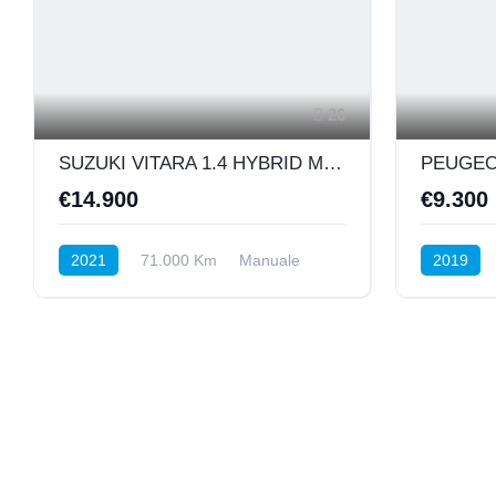
26
SUZUKI VITARA 1.4 HYBRID MHEV COOL 129CV
€14.900
€9.300
2021
71.000 Km
Manuale
2019
Ibrida
Anteriore
Automatic