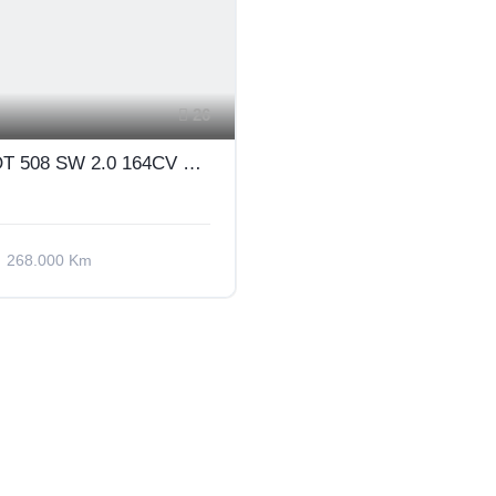
26
PEUGEOT 508 SW 2.0 164CV C.AUTOMATICO ALLURE PACK
268.000 Km
o
Diesel
Anteriore