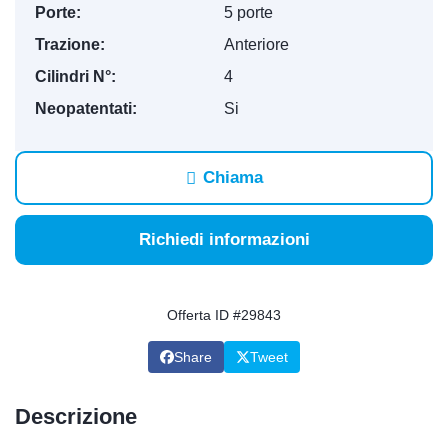
Porte:
5 porte
Trazione:
Anteriore
Cilindri N°:
4
Neopatentati:
Si
Chiama
Richiedi informazioni
Offerta ID #29843
Share
Tweet
Descrizione