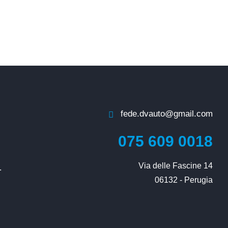
fede.dvauto@gmail.com
075 609 0018
Via delle Fascine 14

.
06132 - Perugia
i