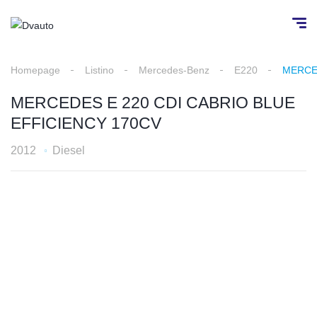
Homepage
Listino
Mercedes-Benz
E220
MERCED
MERCEDES E 220 CDI CABRIO BLUE
EFFICIENCY 170CV
2012
Diesel