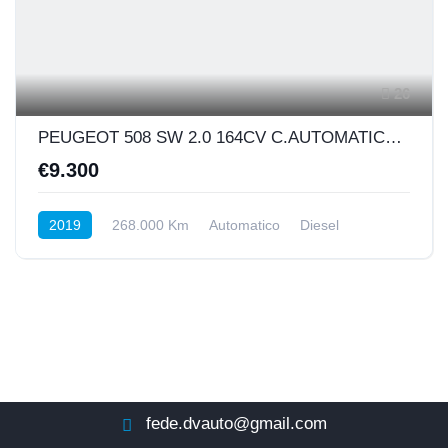
26
PEUGEOT 508 SW 2.0 164CV C.AUTOMATICO ALLURE PACK
€9.300
2019
268.000 Km
Automatico
Diesel
Anteriore
fede.dvauto@gmail.com